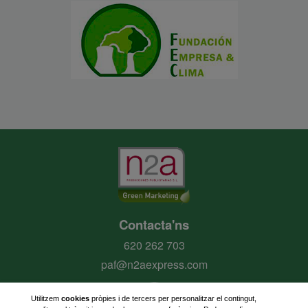
Contacta'ns
620 262 703
paf@n2aexpress.com
Utilitzem
cookies
pròpies i de tercers per personalitzar el contingut,