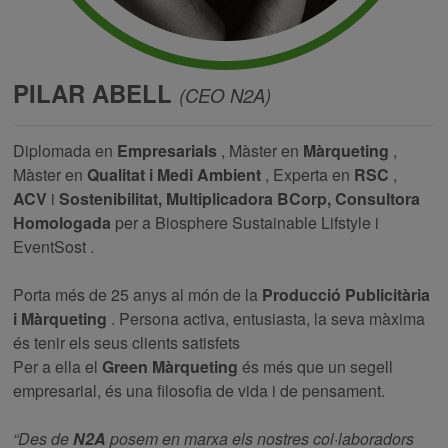
PILAR ABELL
(CEO N2A)
Diplomada en
Empresarials
, Màster en
Màrqueting
,
Màster en
Qualitat i Medi Ambient
, Experta en
RSC
,
ACV
i
Sostenibilitat, Multiplicadora BCorp, Consultora
Homologada
per a Biosphere Sustainable Lifstyle i
EventSost
.
Porta més de 25 anys al món de la
Producció Publicitària
i Màrqueting
. Persona activa, entusiasta, la seva màxima
és tenir els seus clients satisfets
Per a ella el
Green Màrqueting
és més que un segell
empresarial, és una filosofia de vida i de pensament.
“Des de
N2A
posem en marxa els nostres col·laboradors